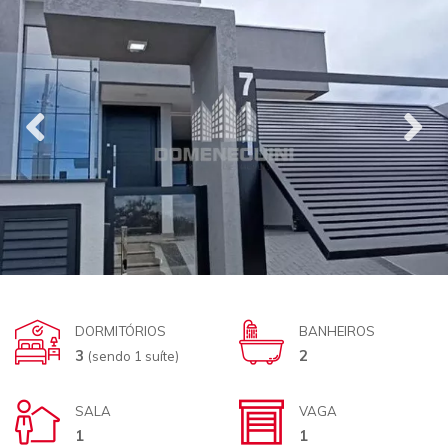
DORMITÓRIOS
BANHEIROS
3
2
(sendo 1 suíte)
SALA
VAGA
1
1