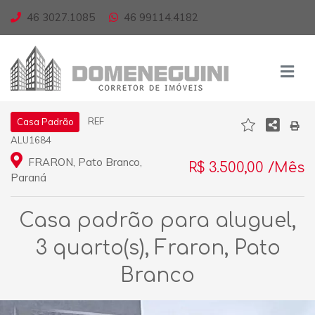
46 3027.1085
46 99114.4182
REF
Casa Padrão
ALU1684
FRARON, Pato Branco,
R$ 3.500,00 /Mês
Paraná
Casa padrão para aluguel,
3 quarto(s), Fraron, Pato
Branco