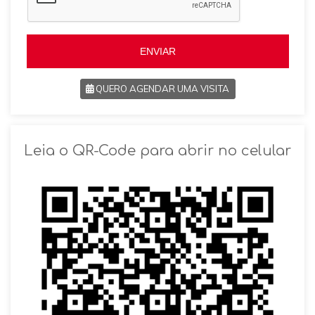
l
+
+
5
5
5
5
ENVIAR
QUERO AGENDAR UMA VISITA
SOLICITAR AGENDAMENTO
Leia o QR-Code para abrir no celular
VOLTAR