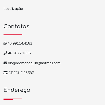
Localização
Contatos
46 99114.4182
46 3027.1085
diogodomeneguini@hotmail.com
CRECI: F 26587
Endereço