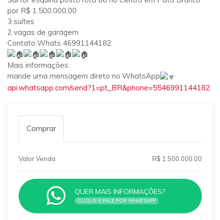
por R$ 1.500.000,00
3 suítes
2 vagas de garagem
Contato Whats 46991144182
Mais informações:
mande uma mensagem direto no WhatsApp
api.whatsapp.com/send?1=pt_BR&phone=5546991144182
Comprar
Valor Venda
R$ 1.500.000,00
QUER MAIS INFORMAÇÕES?
CLIQUE E FALE POR WHATSAPP
Qual o melhor dia e horário pra você?