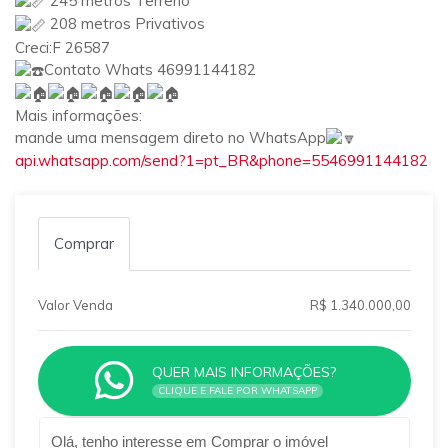
245 metros Terreno
208 metros Privativos
Creci:F 26587
Contato Whats 46991144182
Mais informações:
mande uma mensagem direto no WhatsApp
api.whatsapp.com/send?1=pt_BR&phone=5546991144182
Comprar
Valor Venda
R$ 1.340.000,00
QUER MAIS INFORMAÇÕES?
CLIQUE E FALE POR WHATSAPP
Qual o melhor dia e horário pra você?