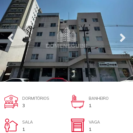
DORMITÓRIOS
BANHEIRO
3
1
SALA
VAGA
1
1