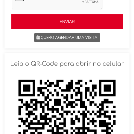
+
+
5
5
5
5
ENVIAR
QUERO AGENDAR UMA VISITA
SOLICITAR AGENDAMENTO
Leia o QR-Code para abrir no celular
VOLTAR