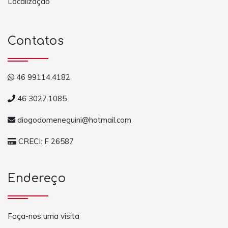
Localização
Contatos
46 99114.4182
46 3027.1085
diogodomeneguini@hotmail.com
CRECI: F 26587
Endereço
Faça-nos uma visita