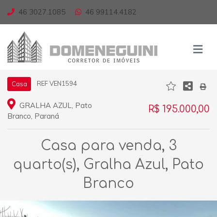
46 3027.1085
46 99114.4182
REF VEN1594
Casa
GRALHA AZUL, Pato
R$ 195.000,00
Branco, Paraná
Casa para venda, 3
quarto(s), Gralha Azul, Pato
Branco