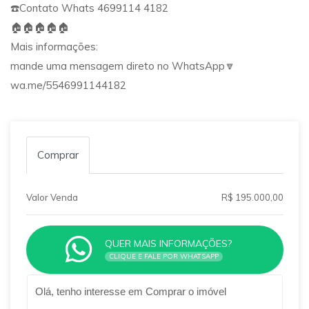
☎️Contato Whats 4699114 4182
🏠🏠🏠🏠🏠
Mais informações:
mande uma mensagem direto no WhatsApp🔽
wa.me/5546991144182
Comprar
Valor Venda
R$ 195.000,00
QUER MAIS INFORMAÇÕES?
CLIQUE E FALE POR WHATSAPP
Qual o melhor dia e horário pra você?