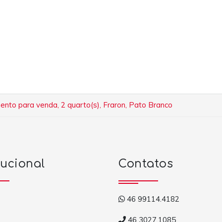
nto para venda, 2 quarto(s), Fraron, Pato Branco
tucional
Contatos
46 99114.4182
46 3027.1085