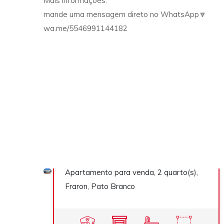
Mais informações:
mande uma mensagem direto no WhatsApp🔽
wa.me/5546991144182
Apartamento
R$ 350.000,00
Apartamento para venda, 2 quarto(s),
Previous
Ne
Venda
Fraron, Pato Branco