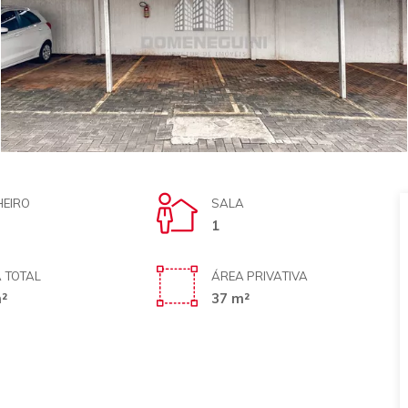
EIRO
SALA
1
 TOTAL
ÁREA PRIVATIVA
²
37 m²