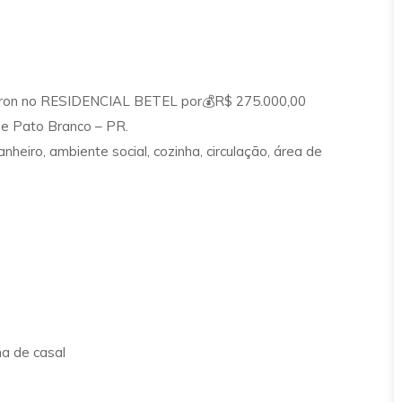
ron no RESIDENCIAL BETEL por💰R$ 275.000,00
de Pato Branco – PR.
heiro, ambiente social, cozinha, circulação, área de
ma de casal