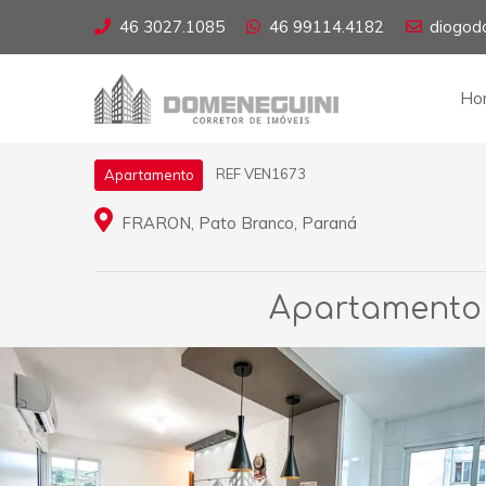
46 3027.1085
46 99114.4182
diogod
Ho
REF VEN1673
Apartamento
FRARON, Pato Branco, Paraná
Apartamento p