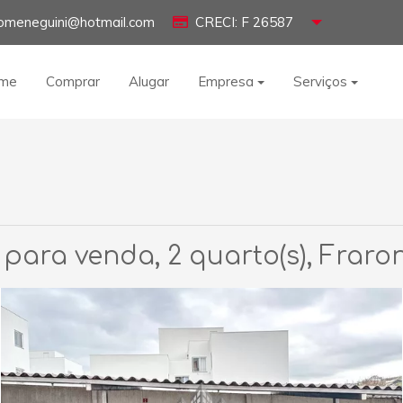
omeneguini@hotmail.com
CRECI: F 26587
me
Comprar
Alugar
Empresa
Serviços
ara venda, 2 quarto(s), Fraro