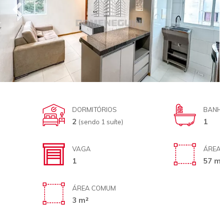
DORMITÓRIOS
BANH
2
1
(sendo 1 suíte)
VAGA
ÁREA
1
57 m
ÁREA COMUM
3 m²