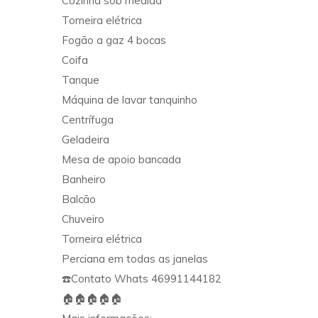
Cozinha sob medida
Torneira elétrica
Fogão a gaz 4 bocas
Coifa
Tanque
Máquina de lavar tanquinho
Centrífuga
Geladeira
Mesa de apoio bancada
Banheiro
Balcão
Chuveiro
Torneira elétrica
Perciana em todas as janelas
☎️Contato Whats 46991144182
🏠🏠🏠🏠🏠