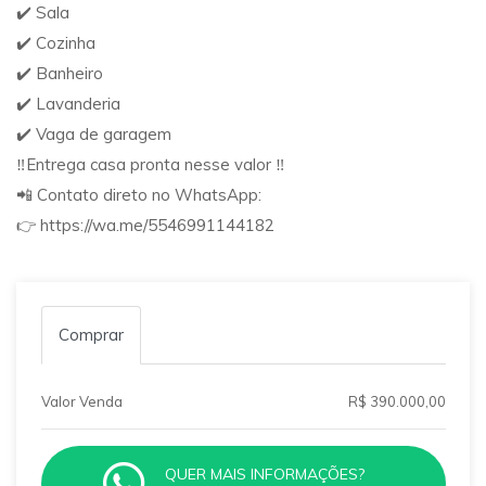
✔️ Sala
✔️ Cozinha
✔️ Banheiro
✔️ Lavanderia
✔️ Vaga de garagem
‼️Entrega casa pronta nesse valor ‼️
📲 Contato direto no WhatsApp:
👉 https://wa.me/5546991144182
Comprar
Valor Venda
R$ 390.000,00
QUER MAIS INFORMAÇÕES?