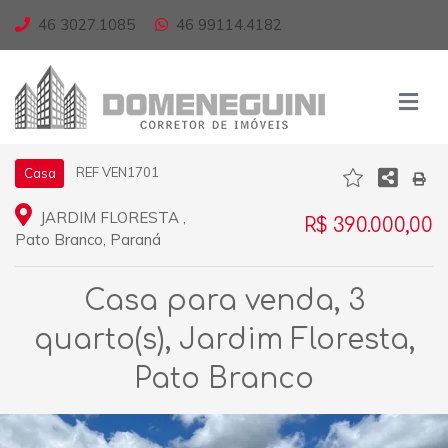
46 3027.1085
46 99114.4182
REF VEN1701
Casa
JARDIM FLORESTA ,
R$ 390.000,00
Pato Branco, Paraná
Casa para venda, 3
quarto(s), Jardim Floresta,
Pato Branco