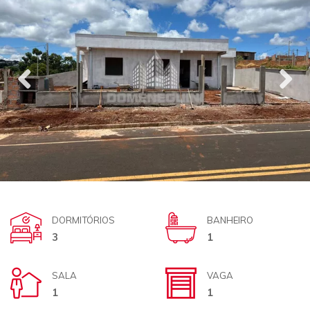
DORMITÓRIOS
BANHEIRO
3
1
SALA
VAGA
1
1