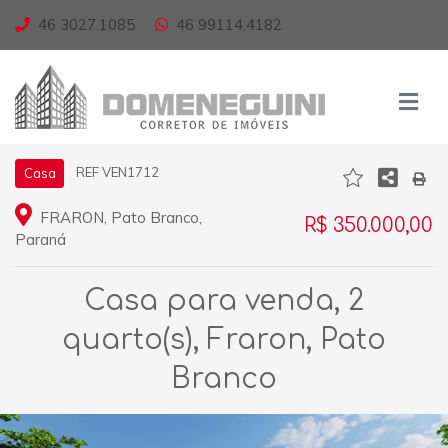
46 3027.1085
46 99114.4182
REF VEN1712
Casa
FRARON, Pato Branco,
R$ 350.000,00
Paraná
Casa para venda, 2
quarto(s), Fraron, Pato
Branco