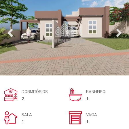
DORMITÓRIOS
BANHEIRO
2
1
SALA
VAGA
1
1