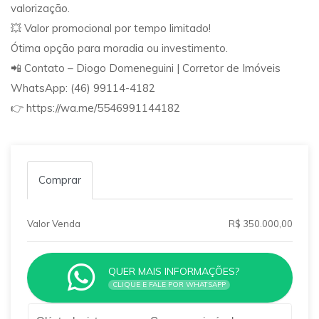
valorização.
💥 Valor promocional por tempo limitado!
Ótima opção para moradia ou investimento.
📲 Contato – Diogo Domeneguini | Corretor de Imóveis
WhatsApp: (46) 99114-4182
👉 https://wa.me/5546991144182
Comprar
Valor Venda
R$ 350.000,00
QUER MAIS INFORMAÇÕES?
CLIQUE E FALE POR WHATSAPP
Qual o melhor dia e horário pra você?