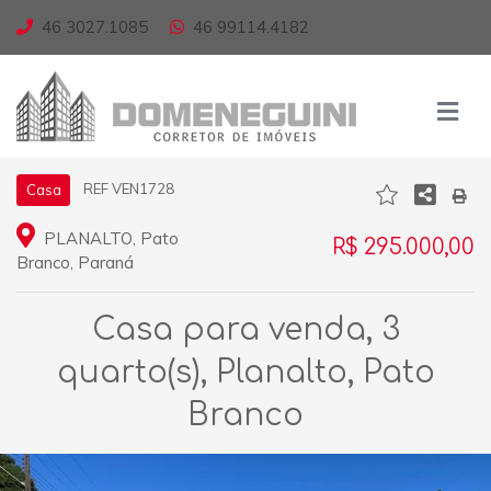
46 3027.1085
46 99114.4182
REF VEN1728
Casa
PLANALTO, Pato
R$ 295.000,00
Branco, Paraná
Casa para venda, 3
quarto(s), Planalto, Pato
Branco