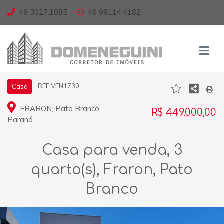
46 3027.1085
46 99114.4182
REF VEN1730
Casa
FRARON, Pato Branco,
R$ 449.000,00
Paraná
Casa para venda, 3
quarto(s), Fraron, Pato
Branco